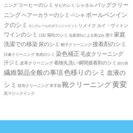
バッグクリー
コーヒーのシミ
ニング
シャネル
サビのシミ
ボールペンイン
ニング
ヘアーカラーのシミ
ペンキ
クのシミ
リメイク
ルイ・ヴィトン
モンクレールのダウンジャケット
ワインのシミ
家庭
嘔吐のシミ
口紅
墨汁
塩素漂白による黄ばみ
洗濯での移染
接着剤のシミ
尿のシミ
帽子クリーニング
染色補正
毛皮クリーニング
日傘クリーニング
朱肉のシミ
汗ジミ
着物丸洗い
瞬間接着剤のシミ
皮革クリーニング
絵の具
繊維製品全般の事項
色移りのシミ
血液の
黄変
靴クリーニング
シミ
革手袋
財布クリーニング
黒マジックインク