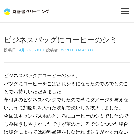
コ
ン
メニュー
テ
ン
ツ
へ
ビジネスバッグにコーヒーのシミ
ス
キ
投稿日:
9月 28, 2012
投稿者:
YONEDAMASAO
ッ
プ
ビジネスバッグにコーヒーのシミ。
バツグにコーヒーをこぼされシミになったのでのでとのこ
とでお持ちいただきました。
革付きのビジネスバツグでしたので革にダメージを与えな
いように加脂剤を入れた洗剤で洗いしみ抜きしました。
今回はキャンバス地のところにコーヒーのシミでしたので
しみ抜きしやすかったですが革のところでシミついた場合
は場合によっては顔料塗装をしなければシミがかくれない