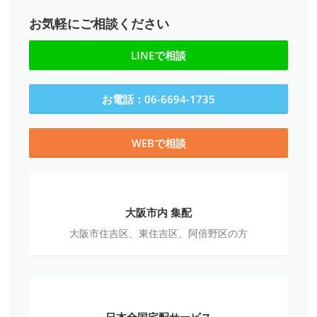
お気軽にご相談ください
LINEで相談
お電話：06-6694-1735
WEBで相談
大
阪
大阪市内 集配
市
大阪市住吉区、東住吉区、阿倍野区の方
内
集
配
日
本