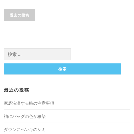
投
稿
過去の投稿
ナ
ビ
ゲ
ー
検
シ
索:
ョ
ン
最近の投稿
家庭洗濯する時の注意事項
袖にバッグの色が移染
ダウンにペンキのシミ