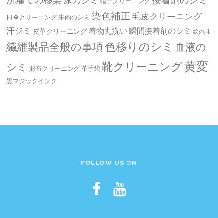
帽子クリーニング
染色補正
毛皮クリーニング
日傘クリーニング
朱肉のシミ
汗ジミ
着物丸洗い
瞬間接着剤のシミ
皮革クリーニング
絵の具
繊維製品全般の事項
色移りのシミ
血液の
黄変
靴クリーニング
シミ
革手袋
財布クリーニング
黒マジックインク
FOLLOW US ON