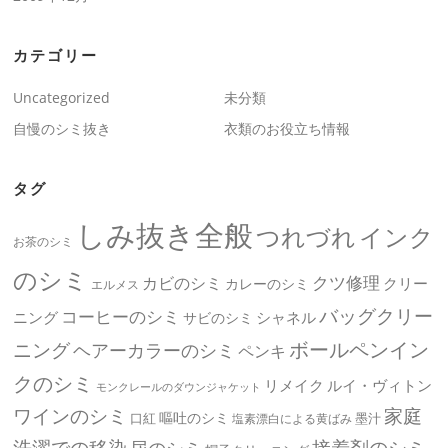
カテゴリー
Uncategorized
未分類
自慢のシミ抜き
衣類のお役立ち情報
タグ
しみ抜き全般
つれづれ
インク
お茶のシミ
のシミ
クツ修理
カビのシミ
クリー
カレーのシミ
エルメス
バッグクリー
コーヒーのシミ
ニング
シャネル
サビのシミ
ボールペンイン
ニング
ヘアーカラーのシミ
ペンキ
クのシミ
リメイク
ルイ・ヴィトン
モンクレールのダウンジャケット
ワインのシミ
家庭
嘔吐のシミ
口紅
墨汁
塩素漂白による黄ばみ
洗濯での移染
接着剤のシミ
尿のシミ