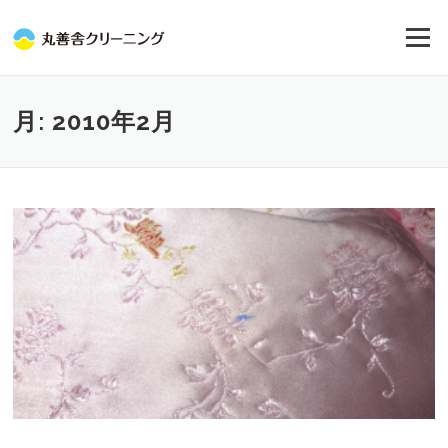
コ
ン
メニュー
テ
ン
ツ
へ
月:
2010年2月
ス
キ
ッ
プ