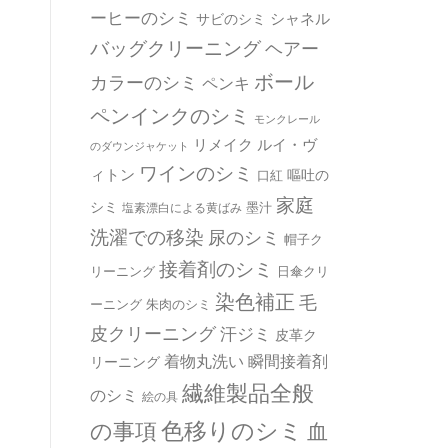
ーヒーのシミ
シャネル
サビのシミ
バッグクリーニング
ヘアー
ボール
カラーのシミ
ペンキ
ペンインクのシミ
モンクレール
リメイク
ルイ・ヴ
のダウンジャケット
ワインのシミ
ィトン
嘔吐の
口紅
家庭
シミ
墨汁
塩素漂白による黄ばみ
洗濯での移染
尿のシミ
帽子ク
接着剤のシミ
リーニング
日傘クリ
染色補正
毛
ーニング
朱肉のシミ
皮クリーニング
汗ジミ
皮革ク
着物丸洗い
瞬間接着剤
リーニング
繊維製品全般
のシミ
絵の具
の事項
色移りのシミ
血