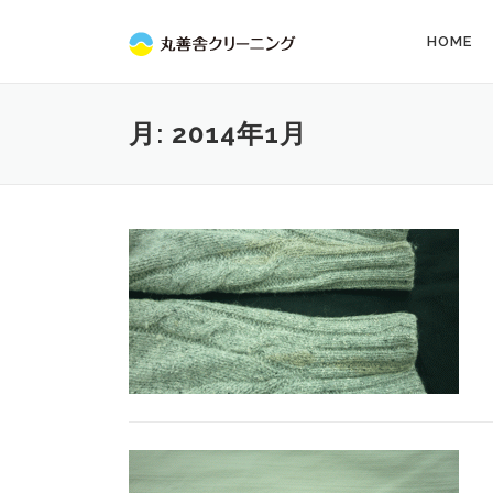
コ
ン
HOME
テ
ン
ツ
月:
2014年1月
へ
ス
キ
ッ
プ