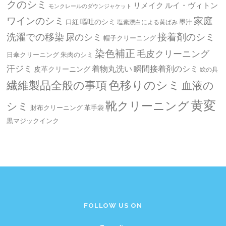
クのシミ
リメイク
ルイ・ヴィトン
モンクレールのダウンジャケット
ワインのシミ
家庭
嘔吐のシミ
口紅
墨汁
塩素漂白による黄ばみ
洗濯での移染
接着剤のシミ
尿のシミ
帽子クリーニング
染色補正
毛皮クリーニング
日傘クリーニング
朱肉のシミ
汗ジミ
着物丸洗い
瞬間接着剤のシミ
皮革クリーニング
絵の具
繊維製品全般の事項
色移りのシミ
血液の
黄変
靴クリーニング
シミ
革手袋
財布クリーニング
黒マジックインク
FOLLOW US ON