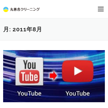
コ
ン
メニュー
テ
ン
ツ
へ
月:
2011年8月
ス
キ
ッ
プ