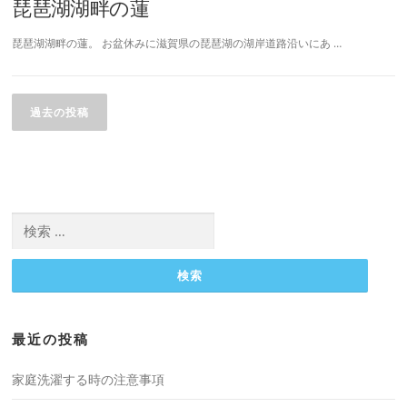
琵琶湖湖畔の蓮
琵琶湖湖畔の蓮。 お盆休みに滋賀県の琵琶湖の湖岸道路沿いにあ …
投
稿
過去の投稿
ナ
ビ
ゲ
ー
検
シ
索:
ョ
ン
最近の投稿
家庭洗濯する時の注意事項