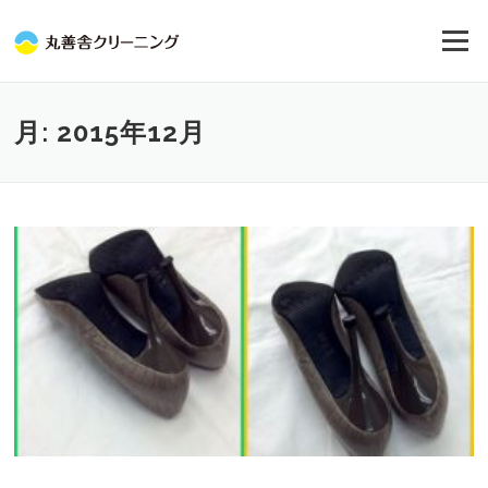
コ
ン
メニュー
テ
ン
ツ
へ
月:
2015年12月
ス
キ
ッ
プ