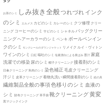
タグ
しみ抜き全般
つれづれ
インク
お茶のシミ
のシミ
クツ修理
カビのシミ
クリー
カレーのシミ
エルメス
バッグクリー
コーヒーのシミ
ニング
シャネル
サビのシミ
ボールペンイン
ニング
ヘアーカラーのシミ
ペンキ
クのシミ
リメイク
ルイ・ヴィトン
モンクレールのダウンジャケット
ワインのシミ
家庭
嘔吐のシミ
口紅
墨汁
塩素漂白による黄ばみ
洗濯での移染
接着剤のシミ
尿のシミ
帽子クリーニング
染色補正
毛皮クリーニング
日傘クリーニング
朱肉のシミ
汗ジミ
着物丸洗い
瞬間接着剤のシミ
皮革クリーニング
絵の具
繊維製品全般の事項
色移りのシミ
血液の
黄変
靴クリーニング
シミ
革手袋
財布クリーニング
黒マジックインク