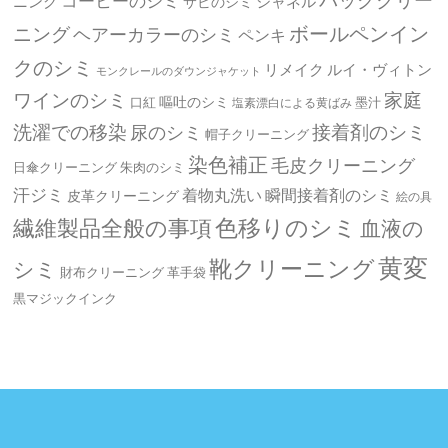
コーヒーのシミ
ニング
シャネル
サビのシミ
ボールペンイン
ニング
ヘアーカラーのシミ
ペンキ
クのシミ
リメイク
ルイ・ヴィトン
モンクレールのダウンジャケット
ワインのシミ
家庭
嘔吐のシミ
口紅
墨汁
塩素漂白による黄ばみ
洗濯での移染
接着剤のシミ
尿のシミ
帽子クリーニング
染色補正
毛皮クリーニング
日傘クリーニング
朱肉のシミ
汗ジミ
着物丸洗い
瞬間接着剤のシミ
皮革クリーニング
絵の具
繊維製品全般の事項
色移りのシミ
血液の
黄変
靴クリーニング
シミ
革手袋
財布クリーニング
黒マジックインク