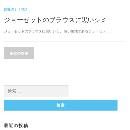
自慢のシミ抜き
ジョーゼットのブラウスに黒いシミ
ジョーゼットのブラウスに黒いシミ。 薄い生地であるジョーゼッ …
投
稿
過去の投稿
ナ
ビ
ゲ
ー
検
シ
索:
ョ
ン
最近の投稿