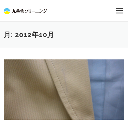
コ
ン
メニュー
テ
ン
ツ
へ
月:
2012年10月
ス
キ
ッ
プ