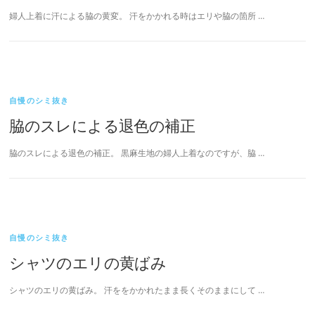
婦人上着に汗による脇の黄変。 汗をかかれる時はエリや脇の箇所 …
自慢のシミ抜き
脇のスレによる退色の補正
脇のスレによる退色の補正。 黒麻生地の婦人上着なのですが、脇 …
自慢のシミ抜き
シャツのエリの黄ばみ
シャツのエリの黄ばみ。 汗ををかかれたまま長くそのままにして …