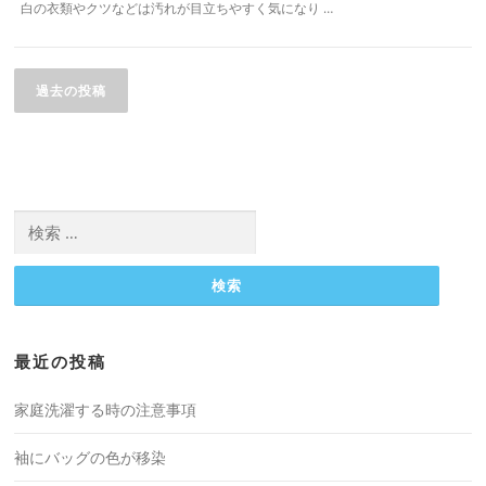
白の衣類やクツなどは汚れが目立ちやすく気になり …
投
稿
過去の投稿
ナ
ビ
ゲ
ー
検
シ
索:
ョ
ン
最近の投稿
家庭洗濯する時の注意事項
袖にバッグの色が移染