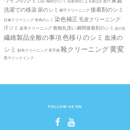
ワインのシミ
家庭
嘔吐のシミ
口紅
墨汁
塩素漂白による黄ばみ
洗濯での移染
接着剤のシミ
尿のシミ
帽子クリーニング
染色補正
毛皮クリーニング
日傘クリーニング
朱肉のシミ
汗ジミ
着物丸洗い
瞬間接着剤のシミ
皮革クリーニング
絵の具
繊維製品全般の事項
色移りのシミ
血液の
黄変
靴クリーニング
シミ
革手袋
財布クリーニング
黒マジックインク
FOLLOW US ON