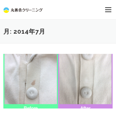
コ
ン
メニュー
テ
ン
ツ
へ
月:
2014年7月
ス
キ
ッ
プ