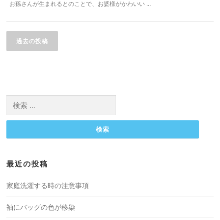
お孫さんが生まれるとのことで、お婆様がかわいい …
投
稿
過去の投稿
ナ
ビ
ゲ
ー
検
シ
索:
ョ
ン
最近の投稿
家庭洗濯する時の注意事項
袖にバッグの色が移染