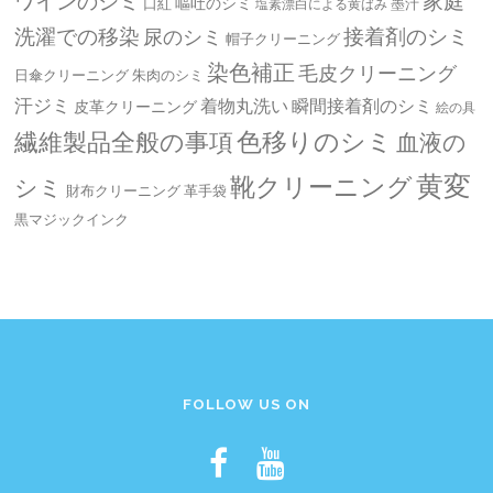
ワインのシミ
家庭
嘔吐のシミ
口紅
墨汁
塩素漂白による黄ばみ
洗濯での移染
接着剤のシミ
尿のシミ
帽子クリーニング
染色補正
毛皮クリーニング
日傘クリーニング
朱肉のシミ
汗ジミ
着物丸洗い
瞬間接着剤のシミ
皮革クリーニング
絵の具
繊維製品全般の事項
色移りのシミ
血液の
黄変
靴クリーニング
シミ
革手袋
財布クリーニング
黒マジックインク
FOLLOW US ON