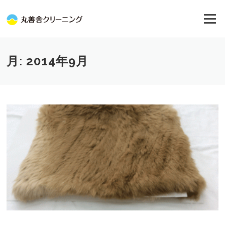
コ
ン
メニュー
テ
ン
ツ
へ
月:
2014年9月
ス
キ
ッ
プ