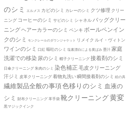
のシミ
クツ修理
カビのシミ
クリー
カレーのシミ
エルメス
バッグクリー
コーヒーのシミ
ニング
シャネル
サビのシミ
ボールペンイン
ニング
ヘアーカラーのシミ
ペンキ
クのシミ
リメイク
ルイ・ヴィトン
モンクレールのダウンジャケット
ワインのシミ
家庭
嘔吐のシミ
口紅
墨汁
塩素漂白による黄ばみ
洗濯での移染
接着剤のシミ
尿のシミ
帽子クリーニング
染色補正
毛皮クリーニング
日傘クリーニング
朱肉のシミ
汗ジミ
着物丸洗い
瞬間接着剤のシミ
皮革クリーニング
絵の具
繊維製品全般の事項
色移りのシミ
血液の
黄変
靴クリーニング
シミ
革手袋
財布クリーニング
黒マジックインク