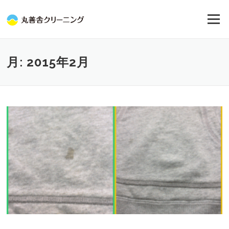
コ
ン
メニュー
テ
ン
ツ
へ
月:
2015年2月
ス
キ
ッ
プ