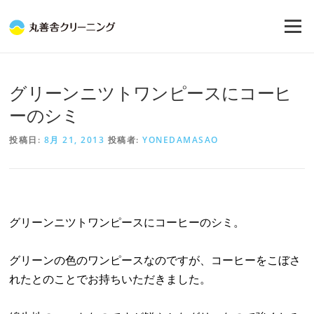
コ
ン
メニュー
テ
ン
ツ
へ
グリーンニツトワンピースにコーヒ
ス
キ
ーのシミ
ッ
プ
投稿日:
8月 21, 2013
投稿者:
YONEDAMASAO
グリーンニツトワンピースにコーヒーのシミ。
グリーンの色のワンピースなのですが、コーヒーを
こぼさ
れたとのことでお持ちいただきました。