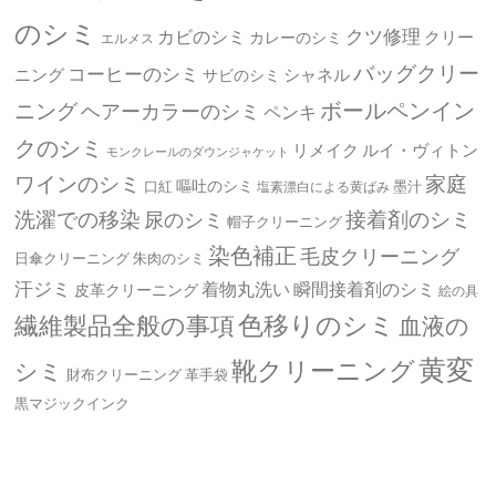
のシミ
クツ修理
カビのシミ
クリー
カレーのシミ
エルメス
バッグクリー
コーヒーのシミ
ニング
シャネル
サビのシミ
ボールペンイン
ニング
ヘアーカラーのシミ
ペンキ
クのシミ
リメイク
ルイ・ヴィトン
モンクレールのダウンジャケット
ワインのシミ
家庭
嘔吐のシミ
口紅
墨汁
塩素漂白による黄ばみ
洗濯での移染
接着剤のシミ
尿のシミ
帽子クリーニング
染色補正
毛皮クリーニング
日傘クリーニング
朱肉のシミ
汗ジミ
着物丸洗い
瞬間接着剤のシミ
皮革クリーニング
絵の具
繊維製品全般の事項
色移りのシミ
血液の
黄変
靴クリーニング
シミ
革手袋
財布クリーニング
黒マジックインク