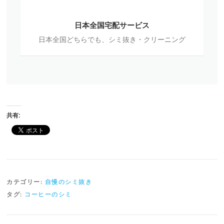
日
本
日本全国宅配サービス
全
日本全国どちらでも、シミ抜き・クリーニング
国
宅
配
サ
ー
ビ
ス
共有:
カテゴリー:
自慢のシミ抜き
タグ:
コーヒーのシミ