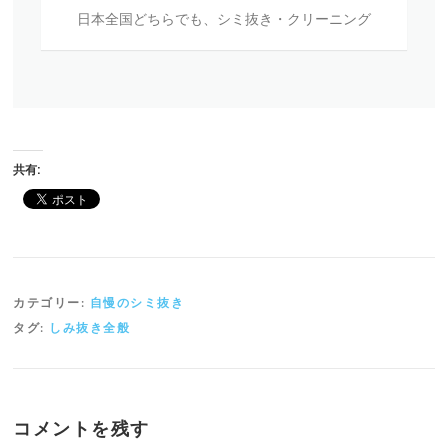
全
日本全国どちらでも、シミ抜き・クリーニング
国
宅
配
サ
ー
ビ
ス
共有:
カテゴリー:
自慢のシミ抜き
タグ:
しみ抜き全般
コメントを残す