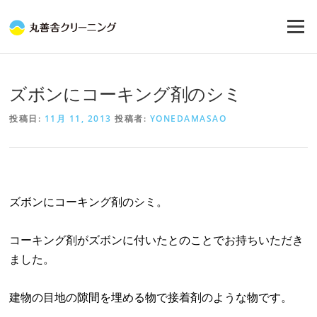
コ
ン
メニュー
テ
ン
ツ
へ
ズボンにコーキング剤のシミ
ス
キ
投稿日:
11月 11, 2013
投稿者:
YONEDAMASAO
ッ
プ
ズボンにコーキング剤のシミ。
コーキング剤がズボンに付いたとのことでお持ちいただき
ました。
建物の目地の隙間を埋める物で接着剤のような物です。