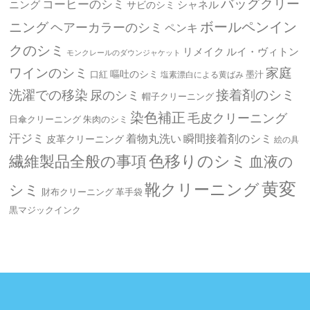
バッグクリー
コーヒーのシミ
ニング
シャネル
サビのシミ
ボールペンイン
ニング
ヘアーカラーのシミ
ペンキ
クのシミ
リメイク
ルイ・ヴィトン
モンクレールのダウンジャケット
ワインのシミ
家庭
嘔吐のシミ
口紅
墨汁
塩素漂白による黄ばみ
洗濯での移染
接着剤のシミ
尿のシミ
帽子クリーニング
染色補正
毛皮クリーニング
日傘クリーニング
朱肉のシミ
汗ジミ
着物丸洗い
瞬間接着剤のシミ
皮革クリーニング
絵の具
繊維製品全般の事項
色移りのシミ
血液の
黄変
靴クリーニング
シミ
革手袋
財布クリーニング
黒マジックインク