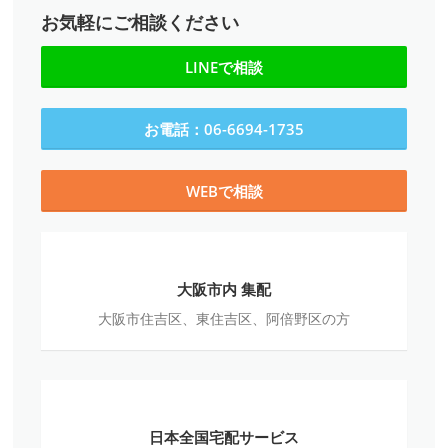
お気軽にご相談ください
LINEで相談
お電話：06-6694-1735
WEBで相談
大
阪
大阪市内 集配
市
大阪市住吉区、東住吉区、阿倍野区の方
内
集
配
日
本
日本全国宅配サービス