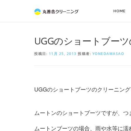
コ
ン
HOME
テ
ン
ツ
へ
UGGのショートブー
ス
キ
投稿日:
11月 25, 2013
投稿者:
YONEDAMASAO
ッ
プ
UGG
のショートブーツのクリーニング
ムートンのショートブーツですが、つ
ムートンブーツの場合、雨や水等に濡