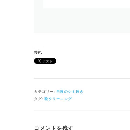
内
集
配
共有:
カテゴリー:
自慢のシミ抜き
タグ:
靴クリーニング
コメントを残す