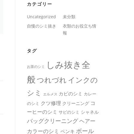
カテゴリー
Uncategorized
未分類
自慢のシミ抜き
衣類のお役立ち情
報
タグ
しみ抜き全
お茶のシミ
般
つれづれ
インクの
シミ
カビのシミ
カレー
エルメス
クツ修理
コ
クリーニング
のシミ
ーヒーのシミ
シャネル
サビのシミ
バッグクリーニング
ヘアー
ボール
カラーのシミ
ペンキ