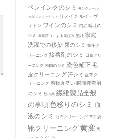
ペンインクのシミ
モンクレール
リメイク
ルイ・ヴ
のダウンジャケット
ワインのシミ
ィトン
嘔吐の
口紅
家庭
シミ
墨汁
塩素漂白による黄ばみ
洗濯での移染
尿のシミ
帽子ク
接着剤のシミ
リーニング
日傘クリ
染色補正
毛
ーニング
朱肉のシミ
皮クリーニング
汗ジミ
皮革ク
着物丸洗い
瞬間接着剤
リーニング
繊維製品全般
のシミ
絵の具
の事項
色移りのシミ
血
液のシミ
革手袋
財布クリーニング
黄変
靴クリーニング
黒
マジックインク