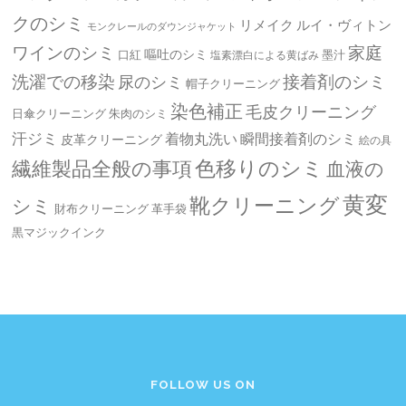
クのシミ
リメイク
ルイ・ヴィトン
モンクレールのダウンジャケット
ワインのシミ
家庭
嘔吐のシミ
口紅
墨汁
塩素漂白による黄ばみ
洗濯での移染
接着剤のシミ
尿のシミ
帽子クリーニング
染色補正
毛皮クリーニング
日傘クリーニング
朱肉のシミ
汗ジミ
着物丸洗い
瞬間接着剤のシミ
皮革クリーニング
絵の具
繊維製品全般の事項
色移りのシミ
血液の
黄変
靴クリーニング
シミ
革手袋
財布クリーニング
黒マジックインク
FOLLOW US ON