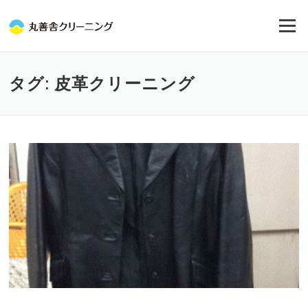
コ
ン
メニュー
テ
ン
ツ
へ
タグ:
皮革クリーニング
ス
キ
ッ
プ