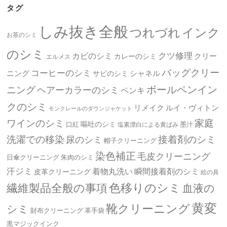
タグ
しみ抜き全般
つれづれ
インク
お茶のシミ
のシミ
クツ修理
カビのシミ
クリー
カレーのシミ
エルメス
バッグクリー
コーヒーのシミ
ニング
シャネル
サビのシミ
ボールペンイン
ニング
ヘアーカラーのシミ
ペンキ
クのシミ
リメイク
ルイ・ヴィトン
モンクレールのダウンジャケット
ワインのシミ
家庭
嘔吐のシミ
口紅
墨汁
塩素漂白による黄ばみ
洗濯での移染
接着剤のシミ
尿のシミ
帽子クリーニング
染色補正
毛皮クリーニング
日傘クリーニング
朱肉のシミ
汗ジミ
着物丸洗い
瞬間接着剤のシミ
皮革クリーニング
絵の具
繊維製品全般の事項
色移りのシミ
血液の
黄変
靴クリーニング
シミ
革手袋
財布クリーニング
黒マジックインク