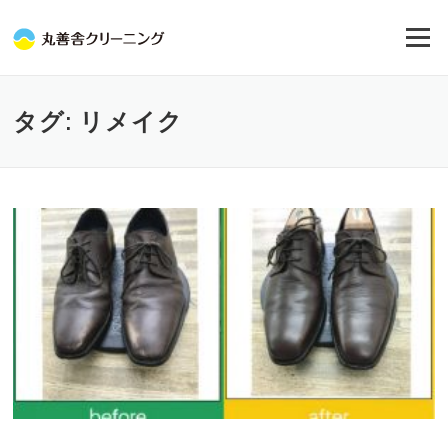
コ
ン
メニュー
テ
ン
ツ
へ
タグ:
リメイク
ス
キ
ッ
プ